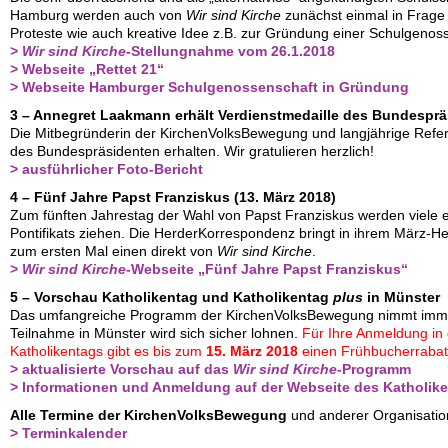
Hamburg werden auch von
Wir sind Kirche
zunächst einmal in Frage g
Proteste wie auch kreative Idee z.B. zur Gründung einer Schulgenos
>
Wir sind Kirche
-Stellungnahme vom 26.1.2018
> Webseite „Rettet 21“
> Webseite Hamburger Schulgenossenschaft in Gründung
3 – Annegret Laakmann erhält Verdienstmedaille des Bundespr
Die Mitbegründerin der KirchenVolksBewegung und langjährige Refere
des Bundespräsidenten erhalten. Wir gratulieren herzlich!
> ausführlicher Foto-Bericht
4 – Fünf Jahre Papst Franziskus (13. März 2018)
Zum fünften Jahrestag der Wahl von Papst Franziskus werden viele 
Pontifikats ziehen. Die HerderKorrespondenz bringt in ihrem März-Heft
zum ersten Mal einen direkt von
Wir sind Kirche
.
>
Wir sind Kirche
-Webseite „Fünf Jahre Papst Franziskus“
5 – Vorschau Katholikentag und Katholikentag
plus
in Münster
Das umfangreiche Programm der KirchenVolksBewegung nimmt immer
Teilnahme in Münster wird sich sicher lohnen.
Für Ihre Anmeldung in 
Katholikentags gibt es bis zum
15. März 2018
einen Frühbucherrabat
> aktualisierte Vorschau auf das
Wir sind Kirche
-Programm
> Informationen und Anmeldung auf der Webseite des Katholik
Alle Termine der KirchenVolksBewegung
und anderer Organisation
> Terminkalender