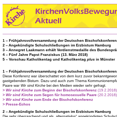
1 – Frühjahrsvollversammlung der Deutschen Bischofskonferen
2 – Angekündigte Schulschließungen im Erzbistum Hamburg
3 – Annegret Laakmann erhält Verdienstmedaille des Bundespr
4 – Fünf Jahre Papst Franziskus (13. März 2018)
5 – Vorschau Katholikentag und Katholikentag
plus
in Münster
1 – Frühjahrsvollversammlung der Deutschen Bischofskonferen
Diese Konferenz war überschattet von dem kurz zuvor bekanntgewo
gastgebenden Bistum. Dazu und auch zum Thema Kommunionempfan
Paare war
Wir sind Kirche
bei den Medien wieder sehr gefragt.
>
Wir sind Kirche
zum Beginn der Bischofskonferenz
(19.2.2018)
>
Wir sind Kirche
zum Segen für homosexuelle Paare
(20.2.2018)
>
Wir sind Kirche
zum Ende der Bischofskonferenz
> Presse-Echos
2 – Angekündigte Schulschließungen im Erzbistum Hamburg
Die sehr überraschend und als „alternativlos“ angekündigten Schuls