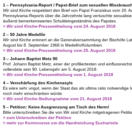
1 – Pennsylvania-Report / Papst-Brief zum sexuellen Missbrauc
Wir sind Kirche
respektiert den Brief von Papst Franziskus vom 20. A
Pennsylvania-Reports über die Jahrzehnte lang vertuschte sexualisier
äußerst bemerkenswertes Schuldeingeständnis des Papstes.
>
Wir sind Kirche
-Pressemitteilung vom 24. August 2018
2 – 50 Jahre Medellín
Wir sind Kirche
erinnert an die Generalversammlung der Bischöfe L
August bis 8. September 1968 in Medellín/Kolumbien.
>
Wir sind Kirche
-Pressemitteilung vom 25. August 2018
3 – Johann Baptist Metz 90
Prof. Johann Baptist Metz, einer der profiliertesten und einflussrei
vollendete sein 90. Lebensjahr am 5. August 2018.
>
Wir sind Kirche
-Pressemitteilung vom 1. August 2018
4 – Verschärfung des Kirchenasyls
Es wäre sehr ungut, wenn der Staat das als ultima ratio notwendige 
noch mehr einschränken würde.
>
Wir sind Kirche
-Stellungnahme vom 21. August 2018
5 – Petition: Keine Ausgrenzung am Tisch des Herrn!
Bitte unterschreiben Sie die von
Wir sind Kirche
mitgetragenen Petitio
> zum Unterschreiben der Petition
> mehr zur Kontroverse um die Handreichung Eucharistie