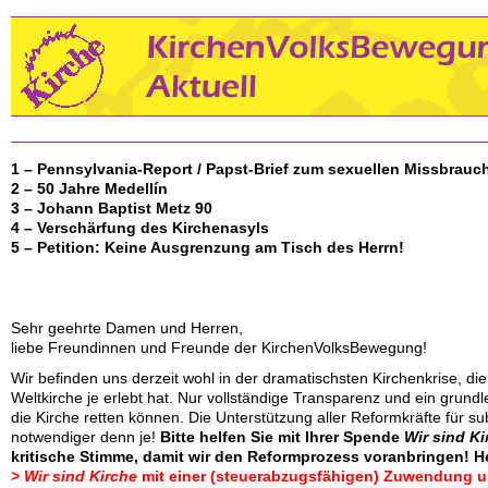
1 – Pennsylvania-Report / Papst-Brief zum sexuellen Missbrauc
2 – 50 Jahre Medellín
3 – Johann Baptist Metz 90
4 – Verschärfung des Kirchenasyls
5 – Petition: Keine Ausgrenzung am Tisch des Herrn!
Sehr geehrte Damen und Herren,
liebe Freundinnen und Freunde der KirchenVolksBewegung!
Wir befinden uns derzeit wohl in der dramatischsten Kirchenkrise, die
Weltkirche je erlebt hat. Nur vollständige Transparenz und ein grun
die Kirche retten können. Die Unterstützung aller Reformkräfte für sub
notwendiger denn je!
Bitte helfen Sie mit Ihrer Spende
Wir sind Ki
kritische Stimme, damit wir den Reformprozess voranbringen! H
>
Wir sind Kirche
mit einer (steuerabzugsfähigen) Zuwendung u