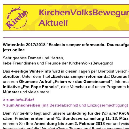
Winter-Info 2017/2018
"Ecclesia semper reformanda: Daueraufg
jetzt online
Sehr geehrte Damen und Herren,
liebe Freundinnen und Freunde der KirchenVolksBewegung!
Das
4-seitige Winter-Info
wird in diesen Tagen per Briefpost verschi
abrufbar
. Unter dem Titel
„Ecclesia semper reformanda: Dauerau
unseren
Ökumene-Aufruf
„Feiern wir das Gemeinsame!“
, Informa
Initiative „Pro Pope Francis“
, eine Vorschau auf unser Programm
Münster
und vieles mehr.
>
zum Info-Brief
>
zum Anschreiben
(mit Bestellabschnitt und Einzugsermächtigung)
Dem Winter-Info liegt auch unsere
Einladung für die
Wir sind Kirc
säen, Frieden ernten“
und 41. Bundesversammlung 11.-13. März 
nehmen Sie Ihre
Anmeldung bis zum 2. Februar 2018
vor und weis
Interessierte auf die
Wir sind Kirche
-Tagung und Bundesversammlung