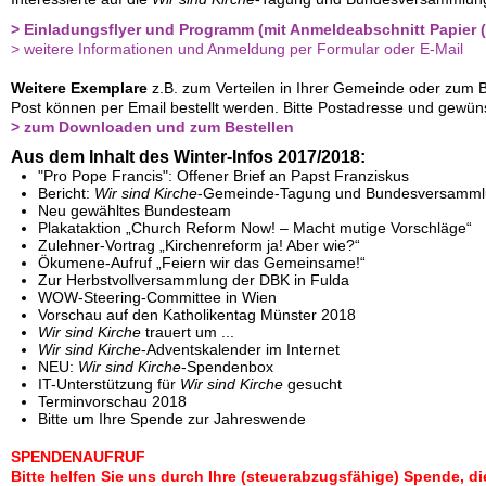
> Einladungsflyer und Programm (mit Anmeldeabschnitt Papier 
> weitere Informationen und Anmeldung per Formular oder E-Mail
Weitere Exemplare
z.B. zum Verteilen in Ihrer Gemeinde oder zum B
Post können per Email bestellt werden. Bitte Postadresse und gewü
> zum Downloaden und zum Bestellen
Aus dem Inhalt des Winter-Infos 2017/2018:
"Pro Pope Francis": Offener Brief an Papst Franziskus
Bericht:
Wir sind Kirche
-Gemeinde-Tagung und Bundesversamml
Neu gewähltes Bundesteam
Plakataktion „Church Reform Now! – Macht mutige Vorschläge“
Zulehner-Vortrag „Kirchenreform ja! Aber wie?“
Ökumene-Aufruf „Feiern wir das Gemeinsame!“
Zur Herbstvollversammlung der DBK in Fulda
WOW-Steering-Committee in Wien
Vorschau auf den Katholikentag Münster 2018
Wir sind Kirche
trauert um ...
Wir sind Kirche
-Adventskalender im Internet
NEU:
Wir sind Kirche
-Spendenbox
IT-Unterstützung für
Wir sind Kirche
gesucht
Terminvorschau 2018
Bitte um Ihre Spende zur Jahreswende
SPENDENAUFRUF
Bitte helfen Sie uns durch Ihre (steuerabzugsfähige) Spende, di