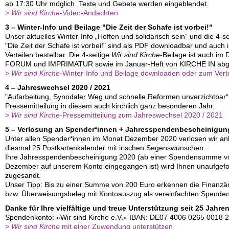
ab 17:30 Uhr möglich. Texte und Gebete werden eingeblendet.
>
Wir sind Kirche
-Video-Andachten
3
–
Winter-Info und Beilage "Die Zeit der Schafe ist vorbei!"
Unser aktuelles Winter-Info „Hoffen und solidarisch sein“ und die 4-s
"Die Zeit der Schafe ist vorbei!" sind als PDF downloadbar und auch
Verteilen bestelbar. Die 4-seitige
Wir sind Kirche
-Beilage ist auch im
FORUM und IMPRIMATUR sowie im Januar-Heft von KIRCHE IN abg
>
Wir sind Kirche
-Winter-Info und Beilage downloaden oder zum Verte
4
–
Jahreswechsel 2020 / 2021
"Aufarbeitung, Synodaler Weg und schnelle Reformen unverzichtbar“ is
Pressemitteilung in diesem auch kirchlich ganz besonderen Jahr.
>
Wir sind Kirche
-Pressemitteilung zum Jahreswechsel 2020 / 2021
5
–
Verlosung an Spender*innen + Jahresspendenbescheinigun
Unter allen Spender*innen im Monat Dezember 2020 verlosen wir anl
diesmal 25 Postkartenkalender mit irischen Segenswünschen.
Ihre Jahresspendenbescheinigung 2020 (ab einer Spendensumme von
Dezember auf unserem Konto eingegangen ist) wird Ihnen unaufgefo
zugesandt.
Unser Tipp: Bis zu einer Summe von 200 Euro erkennen die Finanzä
bzw. Überweisungsbeleg mit Kontoauszug als vereinfachten Spende
Danke für Ihre vielfältige und treue Unterstützung seit 25 Jahren
Spendenkonto: »Wir sind Kirche e.V.« IBAN: DE07 4006 0265 00
>
Wir sind Kirche
mit einer Zuwendung unterstützen